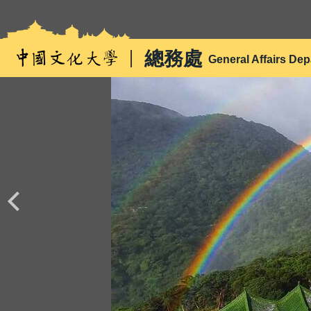
跳
到
主
總務處
General Affairs De
要
內
容
區