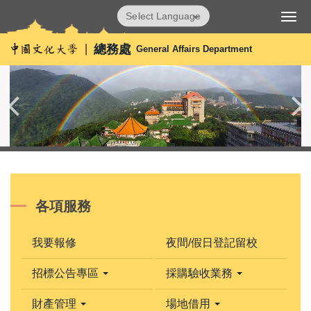
跳
Powered by
Translate
到
主
總務處
General Affairs Department
要
內
容
區
各項服務
我要報修
夜間/假日登記留校
招標公告專區
採購驗收業務
財產管理
場地借用