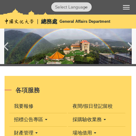
跳
Powered by
Translate
到
主
總務處
General Affairs Department
要
內
容
區
各項服務
我要報修
夜間/假日登記留校
招標公告專區
採購驗收業務
財產管理
場地借用