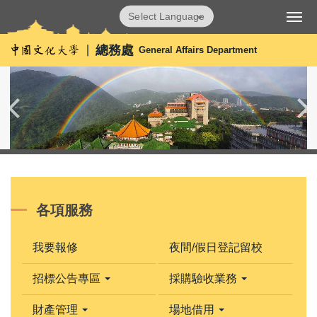
跳
Powered by
Translate
到
主
總務處
General Affairs Department
要
內
容
區
各項服務
我要報修
夜間/假日登記留校
招標公告專區
採購驗收業務
財產管理
場地借用