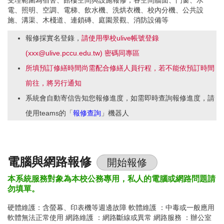
受理範圍為宿舍、館樓空間與設施報修，各空間牆面、門窗、水
電、照明、空調、電梯、飲水機、洗烘衣機、校內分機、公共設
施、溝渠、木棧道、連鎖磚、庭園景觀、消防設備等
報修採實名登錄，
請使用學校ulive帳號登錄
(xxx@ulive.pccu.edu.tw) 密碼同專區
所填預訂修繕時間尚需配合修繕人員行程，若不能依預訂時間
前往，將另行通知
系統會自動寄信告知您報修進度，如需即時查詢報修進度，請
使用teams的「
報修查詢
」機器人
電腦與網路報修
開始報修
本系統服務對象為本校公務專用，私人的電腦或網路問題請
勿填單。
硬體維護：含螢幕、印表機等週邊故障 軟體維護 ：中毒或一般應用
軟體無法正常使用 網路維護 ：網路斷線或異常 網路服務 ：辦公室