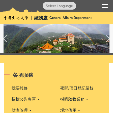
跳
Powered by
Translate
到
主
總務處
General Affairs Department
要
內
容
區
各項服務
我要報修
夜間/假日登記留校
招標公告專區
採購驗收業務
財產管理
場地借用