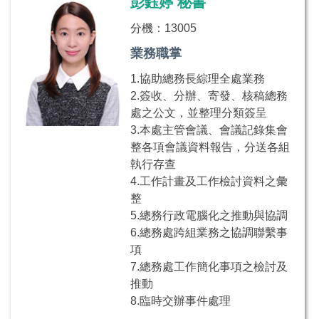
彭鈺婷 秘書
分機：13005
業務職掌
1.協助總務長綜理全處業務
2.簽收、分辦、寄發、核稿總務
處之公文，並整理分類簽呈
3.本處主管會議、會議記錄集會
整各項會議資料報告，分送各組
執行存查
4.工作計畫及工作檢討資料之彙
整
5.總務行政電腦化之推動與協調
6.總務處跨組業務之協調聯繫事
項
7.總務處工作簡化事項之檢討及
推動
8.臨時交辦事件處理