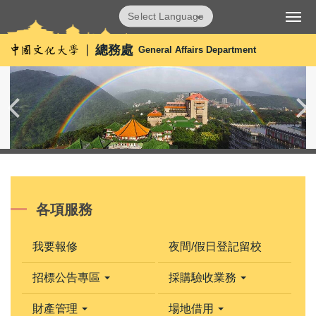
跳
Powered by
Translate
到
主
總務處
General Affairs Department
要
內
容
區
各項服務
我要報修
夜間/假日登記留校
招標公告專區
採購驗收業務
財產管理
場地借用