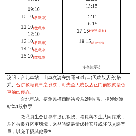
13:15
09:10
10:10
15:15
(教職車)
16:15
11:10
(教職車)
17:15
(僅開週五
)
12:10
13:10
18:15
(教職車)
(
週五停開)
14:10
(
教職車
)
15:10
(
教職車
)
停靠劍潭站
說明：台北車站上山車次請在捷運M3出口(天成飯店旁)搭
乘、
合併教職員車之班次，可先
至天成飯店正門前觀察是否
車輛己停靠。
台北車站、捷運民權西路站皆為2段收票、捷運劍潭
站為1段收票
教職員生合併專車提供教授、職員與學生共同搭乘，
為維持良好搭車環境，乘坐時請盡量保持安靜或降低交談音
量，以免干擾其他乘客