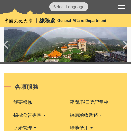
跳
Powered by
Translate
到
主
總務處
General Affairs Department
要
內
容
區
各項服務
我要報修
夜間/假日登記留校
招標公告專區
採購驗收業務
財產管理
場地借用