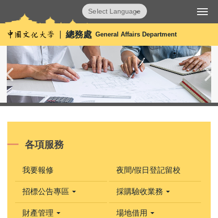
跳
Powered by
Translate
到
主
總務處
General Affairs Department
要
內
容
區
各項服務
我要報修
夜間/假日登記留校
招標公告專區
採購驗收業務
財產管理
場地借用