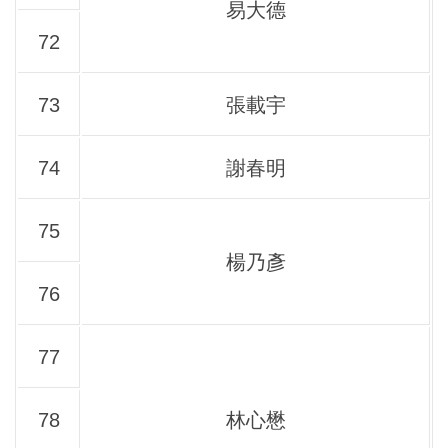
易大德
72
73
張載宇
74
謝春明
75
楊乃彥
76
77
78
林心懋