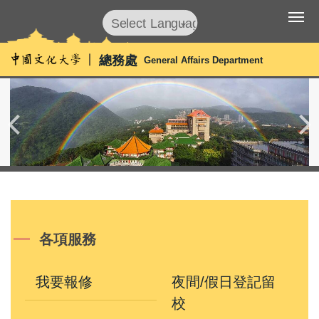
跳
到
Powered by
Translate
主
總務處
General Affairs Department
要
內
容
區
各項服務
我要報修
夜間/假日登記留
校