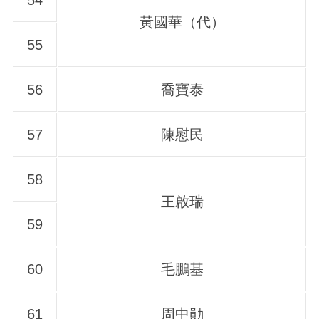
黃國華（代）
55
56
喬寶泰
57
陳慰民
58
王啟瑞
59
60
毛鵬基
61
周中勛