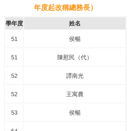
年度起改稱總務長）
學年度
姓名
51
侯暢
51
陳慰民（代）
52
譚南光
52
王寓農
53
侯暢
54