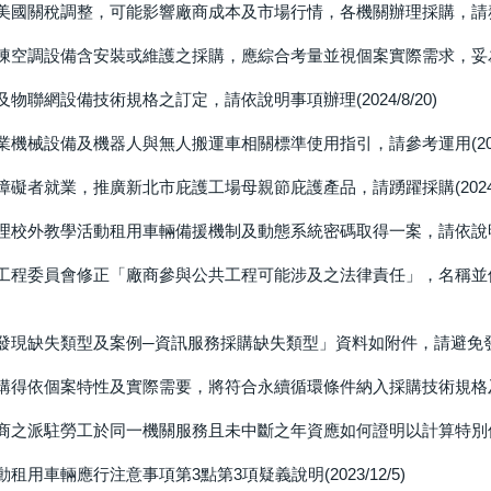
美國關稅調整，可能影響廠商成本及市場行情，各機關辦理採購，請務實考量
凍空調設備含安裝或維護之採購，應綜合考量並視個案實際需求，妥為訂定投
物聯網設備技術規格之訂定，請依說明事項辦理(2024/8/20)
機械設備及機器人與無人搬運車相關標準使用指引，請參考運用(2024/
礙者就業，推廣新北市庇護工場母親節庇護產品，請踴躍採購(2024/5
校外教學活動租用車輛備援機制及動態系統密碼取得一案，請依說明事項辦
工程委員會修正「廠商參與公共工程可能涉及之法律責任」，名稱並
現缺失類型及案例─資訊服務採購缺失類型」資料如附件，請避免發生類似
得依個案特性及實際需要，將符合永續循環條件納入採購技術規格及評選項
商之派駐勞工於同一機關服務且未中斷之年資應如何證明以計算特別休假日數
租用車輛應行注意事項第3點第3項疑義說明(2023/12/5)