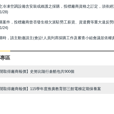
冷凍空調設備含安裝或維護之採購，投標廠商資格之訂定，須依經濟部產業發
/28)
購案件，投標廠商曾否發生積欠派駐勞工薪資、資遣費等重大違反勞
/24)
時，請主動邀請主(會)計人員列席採購工作及審查小組會議並依權責協助提供
專區
開取得廠商報價】史努比隨行倉酷包共900個
開取得廠商報價】115學年度推廣教育部三館電梯定期保養案
知】臺北市士林區公所投開票所工作人員，請踴躍報名。