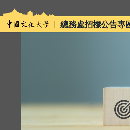
跳
到
主
總務處招標公告專
要
內
容
區