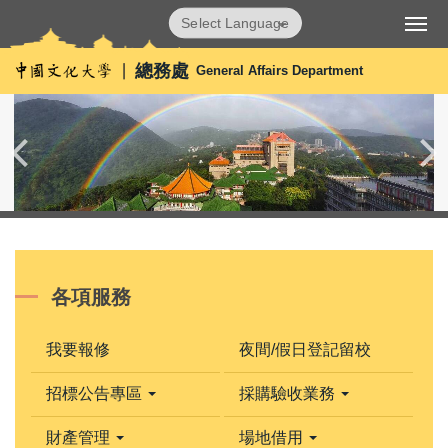
跳
Powered by
Translate
到
主
總務處
General Affairs Department
要
內
容
區
各項服務
我要報修
夜間/假日登記留校
招標公告專區
採購驗收業務
財產管理
場地借用