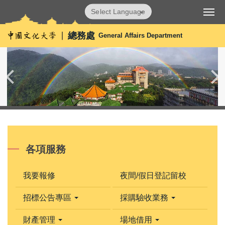
跳
Powered by
Translate
到
主
總務處
General Affairs Department
要
內
容
區
各項服務
我要報修
夜間/假日登記留校
招標公告專區
採購驗收業務
財產管理
場地借用