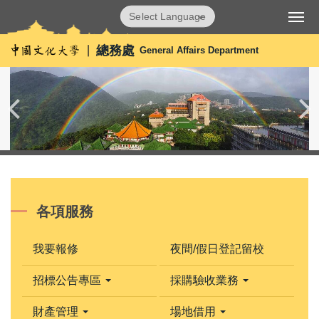
跳
Powered by
Translate
到
主
總務處
General Affairs Department
要
內
容
區
各項服務
我要報修
夜間/假日登記留校
招標公告專區
採購驗收業務
財產管理
場地借用