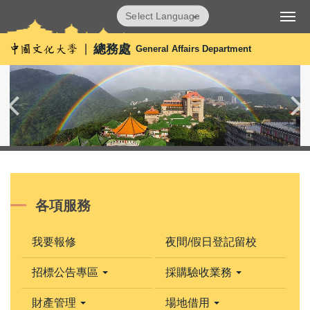
跳
Powered by
Translate
到
主
總務處
General Affairs Department
要
內
容
區
各項服務
我要報修
夜間/假日登記留校
招標公告專區
採購驗收業務
財產管理
場地借用