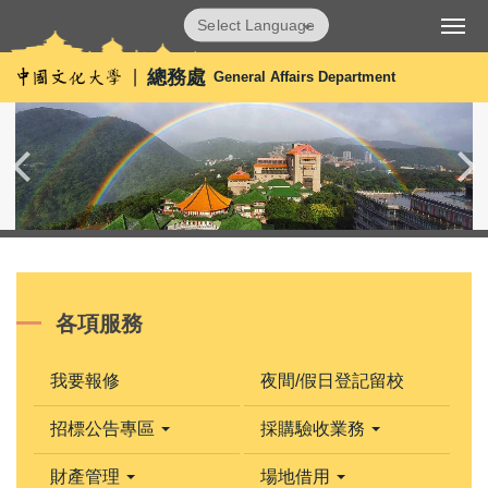
跳
Powered by
Translate
到
主
總務處
General Affairs Department
要
內
容
區
各項服務
我要報修
夜間/假日登記留校
招標公告專區
採購驗收業務
財產管理
場地借用